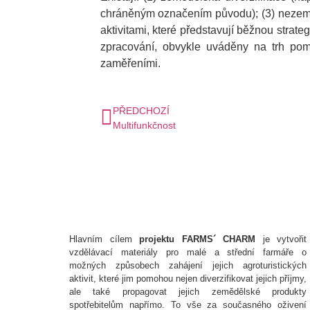
chráněným označením původu); (3) nezeměd
aktivitami, které představují běžnou strat
zpracování, obvykle uváděny na trh pomo
zaměřeními.
PŘEDCHOZÍ
Multifunkčnost
Hlavním cílem
projektu FARMS´ CHARM
je vytvořit
vzdělávací materiály pro malé a střední farmáře o
možných způsobech zahájení jejich agroturistických
aktivit, které jim pomohou nejen diverzifikovat jejich příjmy,
ale také propagovat jejich zemědělské produkty
spotřebitelům napřímo. To vše za současného oživení