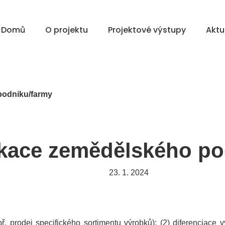
Domů
O projektu
Projektové výstupy
Aktu
podniku/farmy
ikace zemědělského p
23. 1. 2024
apř. prodej specifického sortimentu výrobků); (2) diferenciac