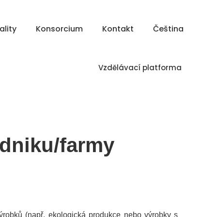
ality
Konsorcium
Kontakt
Čeština
Vzdělávací platforma
odniku/farmy
e výrobků (např. ekologická produkce nebo výrobky s