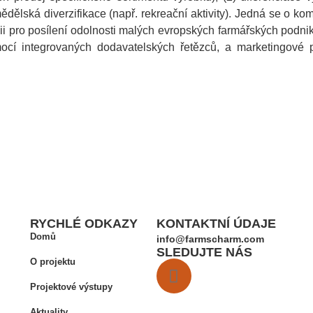
ělská diverzifikace (např. rekreační aktivity). Jedná se o k
egii pro posílení odolnosti malých evropských farmářských podni
cí integrovaných dodavatelských řetězců, a marketingové p
RYCHLÉ ODKAZY
KONTAKTNÍ ÚDAJE
Domů
info@farmscharm.com
SLEDUJTE NÁS
O projektu
Projektové výstupy
Aktuality