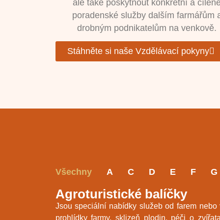
ale také poskytnout konkrétní a cílen
poradenské služby dalším farmářům 
drobným podnikatelům na venkově.
Stáhněte si naše Vzdělávací pokyny
Všechny
A
C
D
E
F
G
Agroturistické balíčky
Jsou speciální nabídky služeb od farem nebo ve
prohlídky farmy, sklizeň plodin, péči o zví