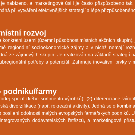
je nabízeno, a marketingové úsilí je často přizpůsobeno tak,
áhá při vytváření efektivnějších strategií a lépe přizpůsobenéh
ístní rozvoj
 konkrétní území (územní působnost místních akčních skupin),
romé regionální socioekonomické zájmy a v nichž nemají roz
dná ze zájmových skupin. Je realizován na základě strategií na
regionální potřeby a potenciál. Zahrnuje inovativní prvky v 
o podniku/farmy
 prodej specifického sortimentu výrobků); (2) diferenciace výr
á diverzifikace (např. rekreační aktivity). Jedná se o kombi
pro posílení odolnosti malých evropských farmářských podniků. 
ntegrovaných dodavatelských řetězců, a marketingové příst