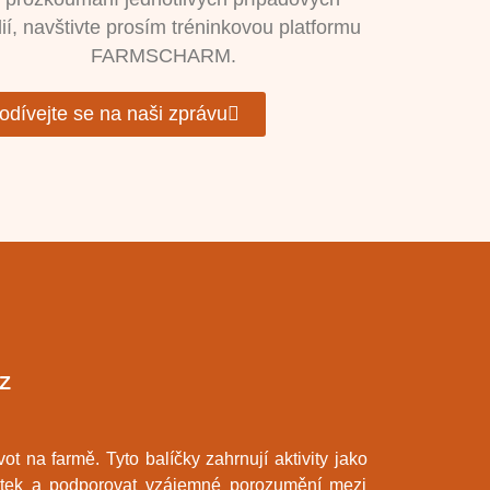
ií, navštivte prosím tréninkovou platformu
FARMSCHARM.
odívejte se na naši zprávu
Z
t na farmě. Tyto balíčky zahrnují aktivity jako
ážitek a podporovat vzájemné porozumění mezi