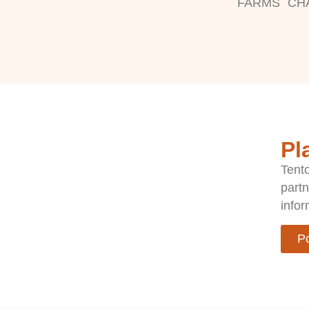
FARMS´ CHAR
Pl
Tent
partn
infor
Po