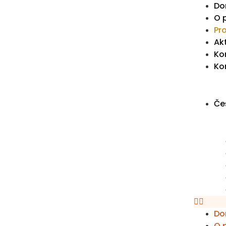
Do
O 
Pr
Akt
Ko
Ko
Če
Do
O 