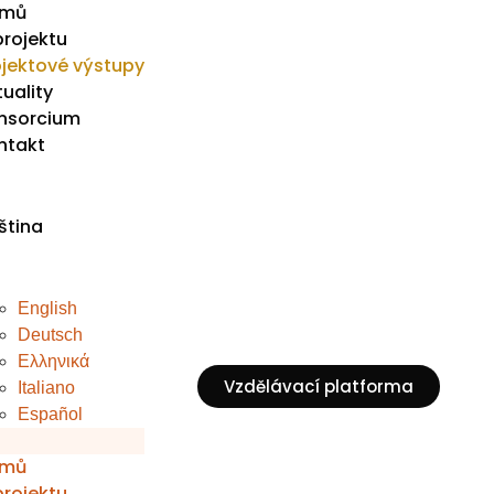
mů
projektu
ojektové výstupy
uality
nsorcium
ntakt
ština
English
Deutsch
Ελληνικά
Vzdělávací platforma
Italiano
Español
mů
projektu