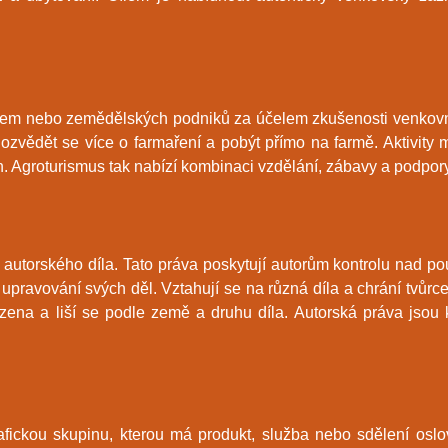
 farem nebo zemědělských podniků za účelem zkušenosti venkovn
ozvědět se více o farmaření a pobýt přímo na farmě. Aktivity 
 Agroturismus tak nabízí kombinaci vzdělání, zábavy a podpory
utorského díla. Tato práva poskytují autorům kontrolu nad použ
upravování svých děl. Vztahují se na různá díla a chrání tvůrc
ena a liší se podle země a druhu díla. Autorská práva jsou k
ickou skupinu, kterou má produkt, služba nebo sdělení oslovit 