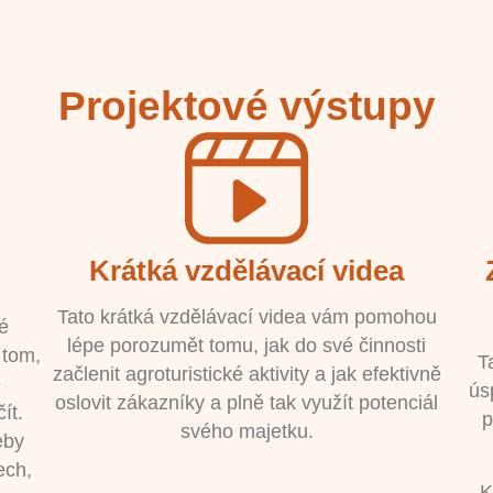
Projektové výstupy
Krátká vzdělávací videa
Tato krátká vzdělávací videa vám pomohou
é
lépe porozumět tomu, jak do své činnosti
 tom,
T
začlenit agroturistické aktivity a jak efektivně
e
ús
oslovit zákazníky a plně tak využít potenciál
ít.
p
svého majetku.
eby
ech,
K