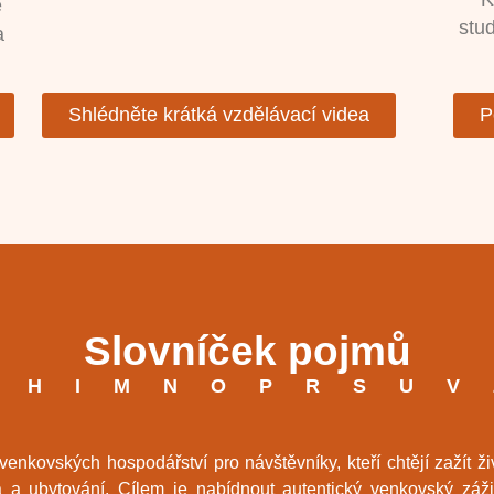
é
stud
a
Shlédněte krátká vzdělávací videa
P
Slovníček pojmů
H
I
M
N
O
P
R
S
U
V
nkovských hospodářství pro návštěvníky, kteří chtějí zažít živo
řata a ubytování. Cílem je nabídnout autentický venkovský z