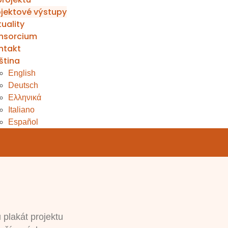
ojektové výstupy
uality
nsorcium
ntakt
ština
English
Deutsch
Ελληνικά
Italiano
Español
 plakát projektu