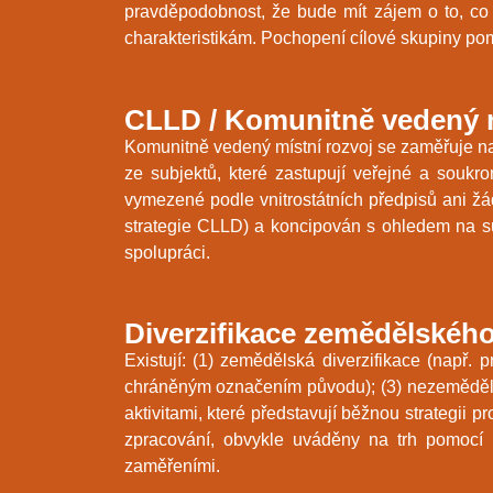
pravděpodobnost, že bude mít zájem o to, co 
charakteristikám. Pochopení cílové skupiny pom
CLLD / Komunitně vedený m
Komunitně vedený místní rozvoj se zaměřuje na
ze subjektů, které zastupují veřejné a souk
vymezené podle vnitrostátních předpisů ani žá
strategie CLLD) a koncipován s ohledem na sub
spolupráci.
Diverzifikace zemědělskéh
Existují: (1) zemědělská diverzifikace (např.
chráněným označením původu); (3) nezemědělsk
aktivitami, které představují běžnou strategii 
zpracování, obvykle uváděny na trh pomocí i
zaměřeními.