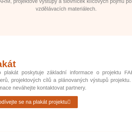
M, projektové výstupy a slovníček klíčových pojmů po
vzdělávacích materiálech.
akát
o plakát poskytuje základní informace o projektu 
erů, projektových cílů a plánovaných výstupů projektu. 
mace neváhejte kontaktovat partnery.
dívejte se na plakát projektu