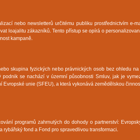
lizací nebo newsletterů určitému publiku prostřednictvím e-ma
t loajalitu zákazníků. Tento přístup se opírá o personalizovan
innost kampaně.
ebo skupina fyzických nebo právnických osob bez ohledu na p
ký podnik se nachází v územní působnosti Smluv, jak je vym
í Evropské unie (SFEU), a která vykonává zemědělskou činnost u
ování programů zahrnutých do dohody o partnerství: Evropský 
a rybářský fond a Fond pro spravedlivou transformaci.