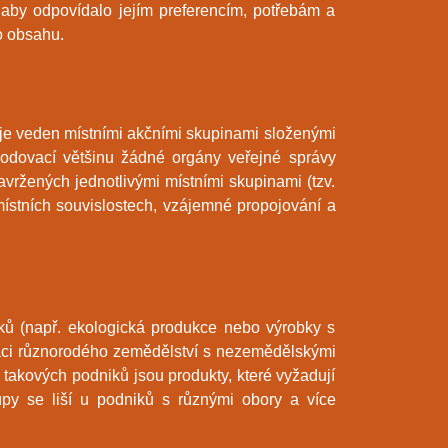
 aby odpovídalo jejím preferencím, potřebám a
o obsahu.
 je veden místními akčními skupinami složenými
hodovací většinu žádné orgány veřejné správy
vržených jednotlivými místními skupinami (tzv.
místních souvislostech, vzájemné propojování a
obků (např. ekologická produkce nebo výrobky s
naci různorodého zemědělství s nezemědělskými
U takových podniků jsou produkty, které vyžadují
upy se liší u podniků s různými obory a více