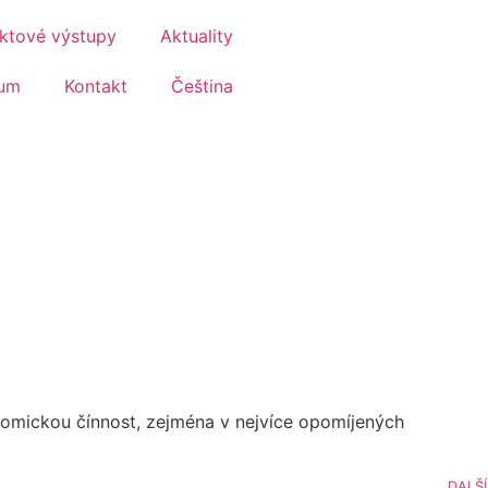
ektové výstupy
Aktuality
ium
Kontakt
Čeština
onomickou čínnost, zejména v nejvíce opomíjených
DALŠÍ