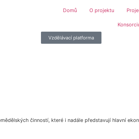
Domů
O projektu
Proj
Konsorc
Vzdělávací platforma
mědělských činností, které i nadále představují hlavní ek