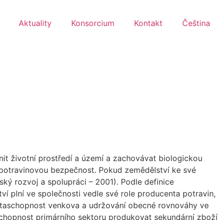
Aktuality
Konsorcium
Kontakt
Čeština
nit životní prostředí a území a zachovávat biologickou
at potravinovou bezpečnost. Pokud zemědělství ke své
ský rozvoj a spolupráci – 2001). Podle definice
ví plní ve společnosti vedle své role producenta potravin,
životaschopnost venkova a udržování obecné rovnováhy ve
 schopnost primárního sektoru produkovat sekundární zboží