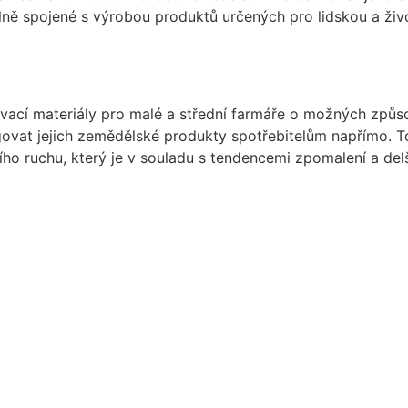
lně spojené s výrobou produktů určených pro lidskou a živ
vací materiály pro malé a střední farmáře o možných způsobe
agovat jejich zemědělské produkty spotřebitelům napřímo. 
o ruchu, který je v souladu s tendencemi zpomalení a delš