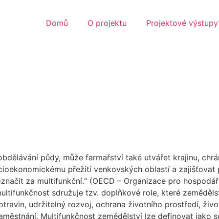
Domů
O projektu
Projektové výstupy
bdělávání půdy, může farmařství také utvářet krajinu, chrá
 socioekonomickému přežití venkovských oblastí a zajišťov
j označit za multifunkční.“ (OECD – Organizace pro hospodář
ltifunkčnost sdružuje tzv. doplňkové role, které zemědělst
otravin, udržitelný rozvoj, ochrana životního prostředí, 
 zaměstnání. Multifunkčnost zemědělství lze definovat jako