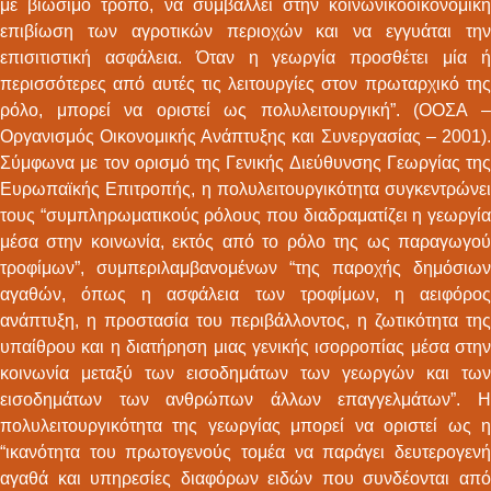
με βιώσιμο τρόπο, να συμβάλλει στην κοινωνικοοικονομική
επιβίωση των αγροτικών περιοχών και να εγγυάται την
επισιτιστική ασφάλεια. Όταν η γεωργία προσθέτει μία ή
περισσότερες από αυτές τις λειτουργίες στον πρωταρχικό της
ρόλο, μπορεί να οριστεί ως πολυλειτουργική”. (ΟΟΣΑ –
Οργανισμός Οικονομικής Ανάπτυξης και Συνεργασίας – 2001).
Σύμφωνα με τον ορισμό της Γενικής Διεύθυνσης Γεωργίας της
Ευρωπαϊκής Επιτροπής, η πολυλειτουργικότητα συγκεντρώνει
τους “συμπληρωματικούς ρόλους που διαδραματίζει η γεωργία
μέσα στην κοινωνία, εκτός από το ρόλο της ως παραγωγού
τροφίμων”, συμπεριλαμβανομένων “της παροχής δημόσιων
αγαθών, όπως η ασφάλεια των τροφίμων, η αειφόρος
ανάπτυξη, η προστασία του περιβάλλοντος, η ζωτικότητα της
υπαίθρου και η διατήρηση μιας γενικής ισορροπίας μέσα στην
κοινωνία μεταξύ των εισοδημάτων των γεωργών και των
εισοδημάτων των ανθρώπων άλλων επαγγελμάτων”. Η
πολυλειτουργικότητα της γεωργίας μπορεί να οριστεί ως η
“ικανότητα του πρωτογενούς τομέα να παράγει δευτερογενή
αγαθά και υπηρεσίες διαφόρων ειδών που συνδέονται από