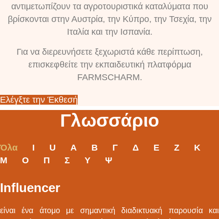
αντιμετωπίζουν τα αγροτουριστικά καταλύματα που
βρίσκονται στην Αυστρία, την Κύπρο, την Τσεχία, την
Ιταλία και την Ισπανία.
Για να διερευνήσετε ξεχωριστά κάθε περίπτωση,
επισκεφθείτε την εκπαιδευτική πλατφόρμα
FARMSCHARM.
Ελέγξτε την Έκθεσή
Γλωσσάριο
Όλα
I
U
Α
Β
Γ
Δ
Ε
Ζ
Κ
Μ
Ο
Π
Σ
Υ
Ψ
Influencer
είναι ένα άτομο με σημαντική διαδικτυακή παρουσία και