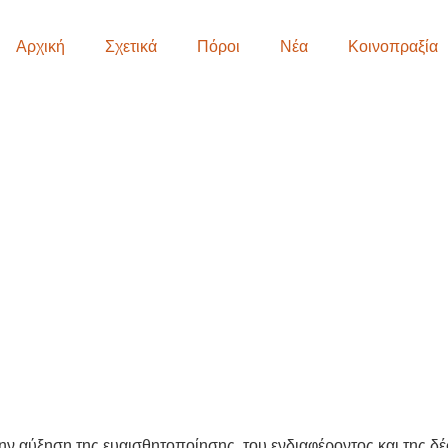
Αρχική
Σχετικά
Πόροι
Νέα
Κοινοπραξία
ν αύξηση της ευαισθητοποίησης, του ενδιαφέροντος και της δέ